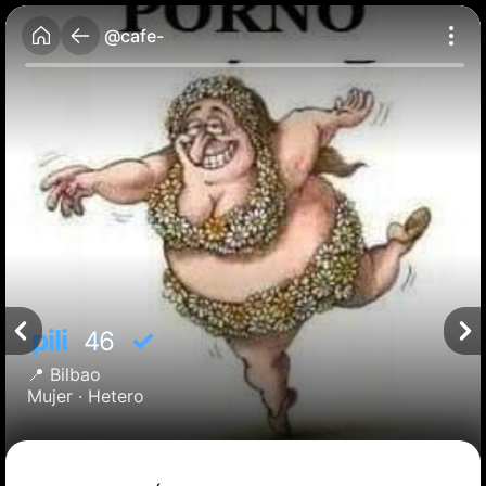
@cafe-
pili
✓
46
📍
Bilbao
Mujer ·
Hetero