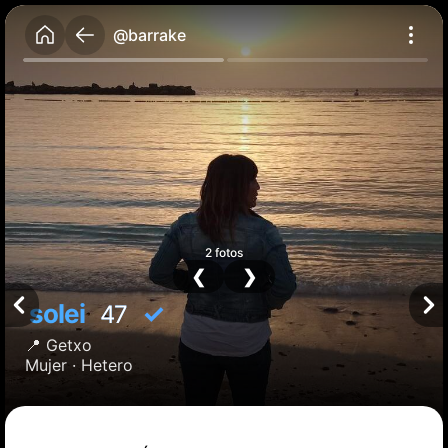
@barrake
2 fotos
❮
❯
solei
✓
47
📍
Getxo
Mujer ·
Hetero