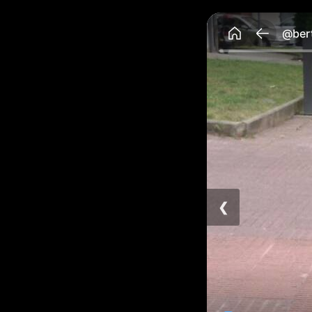
@bert
❮