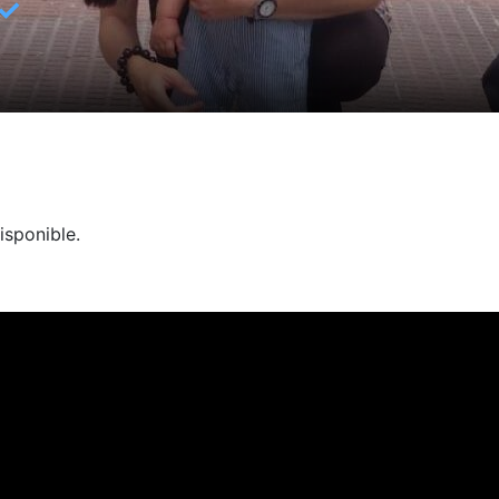
✓
isponible.