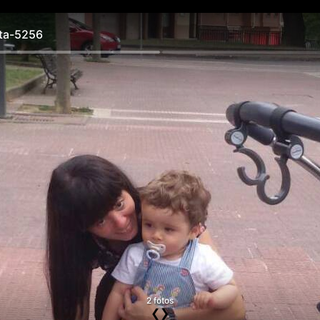
a-5256
2 fotos
❮
❯