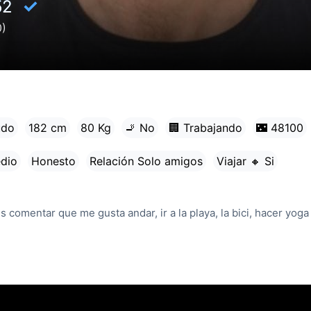
✓
52
0)
udo
182 cm
80 Kg
🚬 No
🏢 Trabajando
🌃 48100
edio
Honesto
Relación Solo amigos
Viajar 🔸 Si
 comentar que me gusta andar, ir a la playa, la bici, hacer yoga 