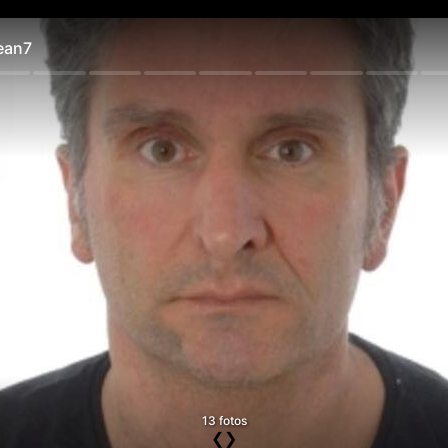
ean7
13 fotos
❮
❯