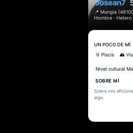
Josean7
📍
Mungia
(4810
Hombre ·
Hetero
UN POCO DE MÍ
♉ Piscis
👥 Vi
Nivel cultural M
SOBRE MÍ
Sobre mis aficiones
algo.