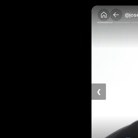
@jos
❮