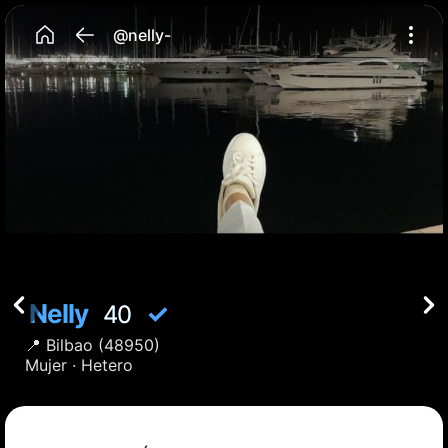
@nelly-
Nelly
✓
40
📍
Bilbao
(48950)
Mujer ·
Hetero