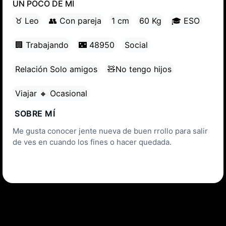
UN POCO DE MÍ
♉ Leo
👥 Con pareja
1 cm
60 Kg
🎓 ESO
🏢 Trabajando
🌃 48950
Social
Relación Solo amigos
🧸No tengo hijos
Viajar 🔸 Ocasional
SOBRE MÍ
Me gusta conocer jente nueva de buen rrollo para salir
de ves en cuando los fines o hacer quedada.