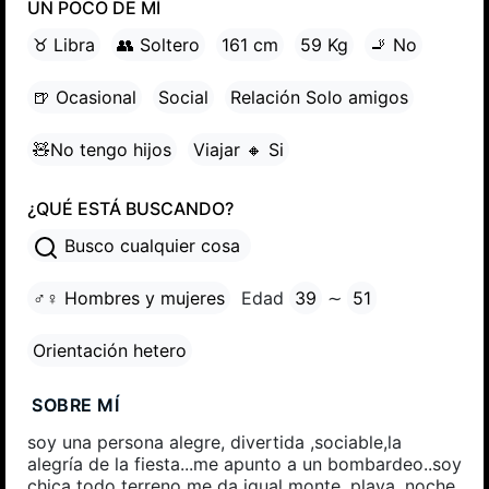
UN POCO DE MÍ
♉ Libra
👥 Soltero
161 cm
59 Kg
🚬 No
🍺 Ocasional
Social
Relación Solo amigos
🧸No tengo hijos
Viajar 🔸 Si
¿QUÉ ESTÁ BUSCANDO?
Busco cualquier cosa
♂♀ Hombres y mujeres
Edad
39
∼
51
Orientación hetero
SOBRE MÍ
soy una persona alegre, divertida ,sociable,la
alegría de la fiesta...me apunto a un bombardeo..soy
chica todo terreno me da igual monte, playa, noche,