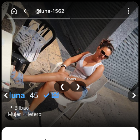
@luna-1562
2 fotos
❮
❯
luna
✓ 🜲
45
📍
Bilbao
Mujer ·
Hetero