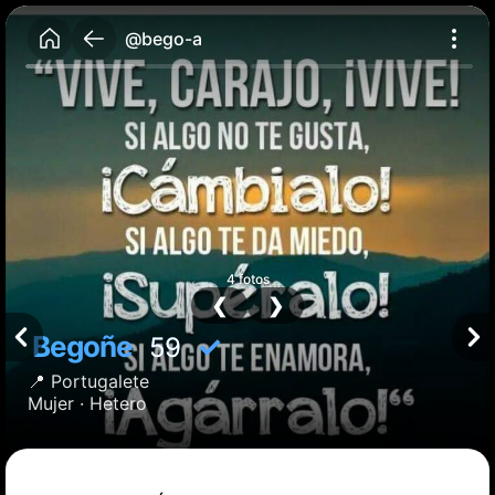
@bego-a
4 fotos
❮
❯
Begoñe
✓
59
📍
Portugalete
Mujer ·
Hetero