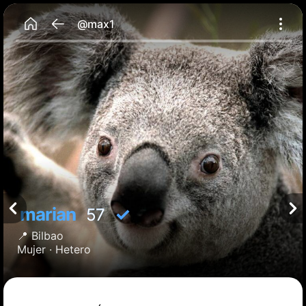
@max1
marian
✓
57
📍
Bilbao
Mujer ·
Hetero