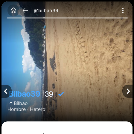
@bilbao39
Bilbao39
✓
39
📍
Bilbao
Hombre ·
Hetero