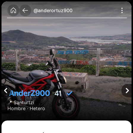
@anderortuz900
AnderZ900
✓
41
📍
Santurtzi
Hombre ·
Hetero