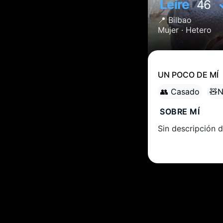
Leire
46
📍
Bilbao
Mujer ·
Hetero
UN POCO DE MÍ
👥 Casado
🧸N
SOBRE MÍ
Sin descripción d