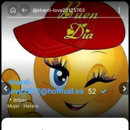
@shanti-love20125763
shanti-
love2012@hotmail.es
✓
52
📍
Bilbao
Mujer ·
Hetero