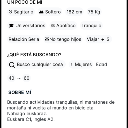
UN POCO DE MÍ
♉ Sagitario
👥 Soltero
182 cm
75 Kg
🎓 Universitarios
⚖ Apolítico
Tranquilo
Relación Seria
🧸No tengo hijos
Viajar 🔸 Si
¿QUÉ ESTÁ BUSCANDO?
Busco cualquier cosa
♀ Mujeres
Edad
40
∼
60
SOBRE MÍ
Buscando actividades tranquilas, ni maratones de
montaña ni vuelta al mundo en bicicleta.
Nahiago euskaraz.
Euskara C1, Ingles A2.