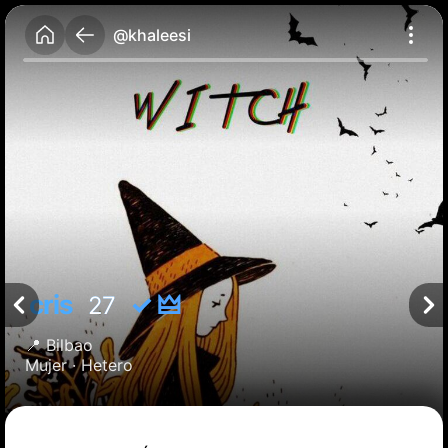
@khaleesi
cris
✓ 🜲
27
📍
Bilbao
Mujer ·
Hetero