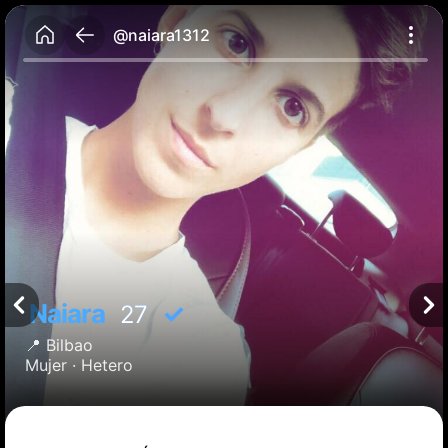
@naiara1312
Naiara
✓
27
📍
Bilbao
Mujer ·
Hetero