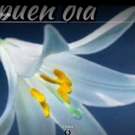
oclo
2 fotos
❮
❯