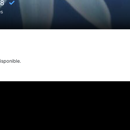
✓
8
es
isponible.