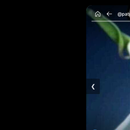
@patr
❮