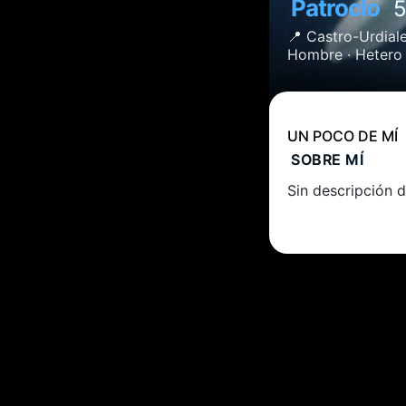
Patroclo
5
📍
Castro-Urdial
Hombre ·
Hetero
UN POCO DE MÍ
SOBRE MÍ
Sin descripción d