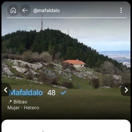
@mafaldalo
Mafaldalo
✓
48
📍
Bilbao
Mujer ·
Hetero