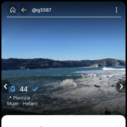
@ig5587
IG
✓
44
📍
Plentzia
Mujer ·
Hetero