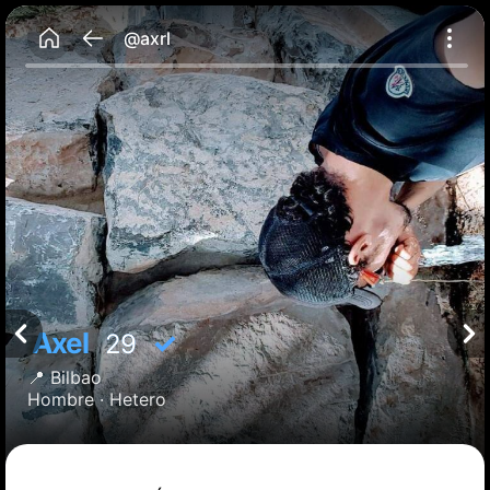
@axrl
Axel
✓
29
📍
Bilbao
Hombre ·
Hetero