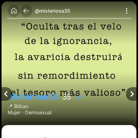
@misteriosa35
Misteriosa35
✓
35
📍
Bilbao
Mujer ·
Demisexual