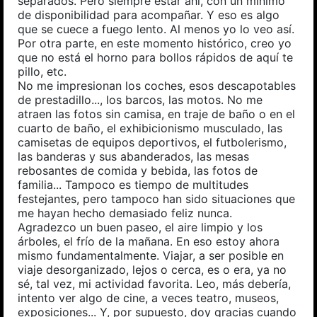
separados. Pero siempre estar ahí, con un mínimo
de disponibilidad para acompañar. Y eso es algo
que se cuece a fuego lento. Al menos yo lo veo así.
Por otra parte, en este momento histórico, creo yo
que no está el horno para bollos rápidos de aquí te
pillo, etc.
No me impresionan los coches, esos descapotables
de prestadillo..., los barcos, las motos. No me
atraen las fotos sin camisa, en traje de baño o en el
cuarto de baño, el exhibicionismo musculado, las
camisetas de equipos deportivos, el futbolerismo,
las banderas y sus abanderados, las mesas
rebosantes de comida y bebida, las fotos de
familia... Tampoco es tiempo de multitudes
festejantes, pero tampoco han sido situaciones que
me hayan hecho demasiado feliz nunca.
Agradezco un buen paseo, el aire limpio y los
árboles, el frío de la mañana. En eso estoy ahora
mismo fundamentalmente. Viajar, a ser posible en
viaje desorganizado, lejos o cerca, es o era, ya no
sé, tal vez, mi actividad favorita. Leo, más debería,
intento ver algo de cine, a veces teatro, museos,
exposiciones... Y, por supuesto, doy gracias cuando