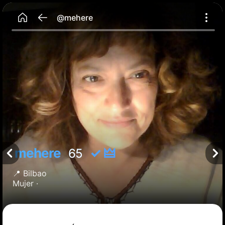
@mehere
mehere
✓ 🜲
65
📍
Bilbao
Mujer ·