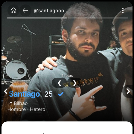
@santiagooo
2 fotos
❮
❯
Santiago
✓
25
📍
Bilbao
Hombre ·
Hetero