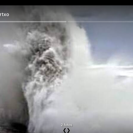
rtxo
2 fotos
❮
❯