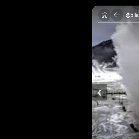
@pila
❮