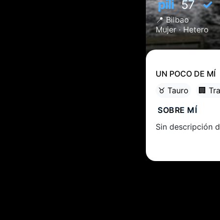
pili
✓
57
📍
Bilbao
Mujer ·
Hetero
UN POCO DE MÍ
♉ Tauro
🏢 Tr
SOBRE MÍ
Sin descripción d