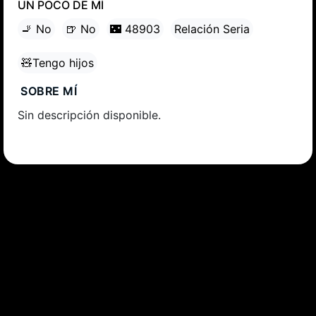
UN POCO DE MÍ
🚬 No
🍺 No
🌃 48903
Relación Seria
🧸Tengo hijos
SOBRE MÍ
Sin descripción disponible.