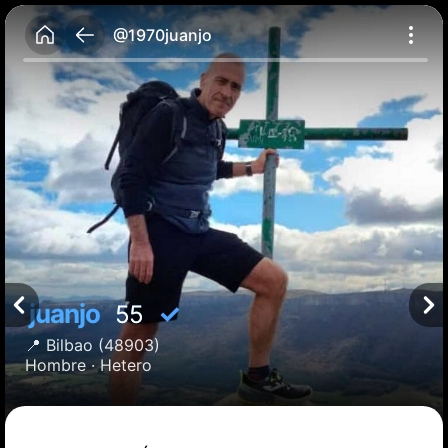
@1970juanjo
juanjo
✓
55
📍
Bilbao
(48903)
Hombre ·
Hetero