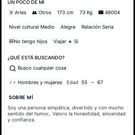
UN POCO DE MÍ
♉ Aries
👥 Otros
173 cm
73 Kg
🌃 48004
Nivel cultural Medio
Alegre
Relación Seria
🧸No tengo hijos
Viajar 🔸 Si
¿QUÉ ESTÁ BUSCANDO?
Busco cualquier cosa
♂♀ Hombres y mujeres
Edad
55
∼
67
SOBRE MÍ
Soy una persona simpática, divertido y con mucho
sentido del humor,. Valoro la honestidad, sinceridad
y confianza.