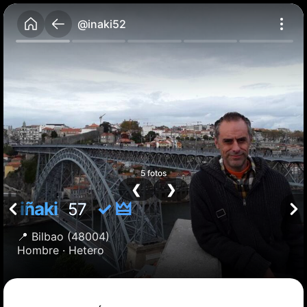
@inaki52
5 fotos
❮
❯
iñaki
✓ 🜲
57
📍
Bilbao
(48004)
Hombre ·
Hetero