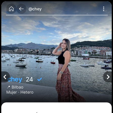
@chey
chey
✓
24
📍
Bilbao
Mujer ·
Hetero