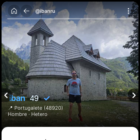
@ibanru
iban
✓
49
📍
Portugalete
(48920)
Hombre ·
Hetero