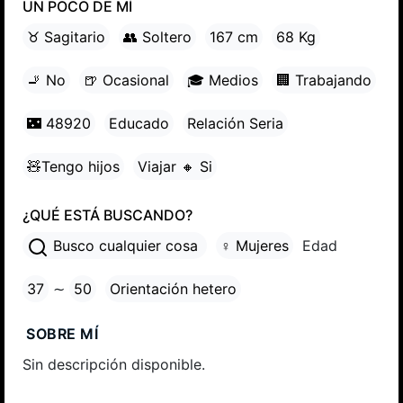
UN POCO DE MÍ
♉ Sagitario
👥 Soltero
167 cm
68 Kg
🚬 No
🍺 Ocasional
🎓 Medios
🏢 Trabajando
🌃 48920
Educado
Relación Seria
🧸Tengo hijos
Viajar 🔸 Si
¿QUÉ ESTÁ BUSCANDO?
Busco cualquier cosa
♀ Mujeres
Edad
37
∼
50
Orientación hetero
SOBRE MÍ
Sin descripción disponible.