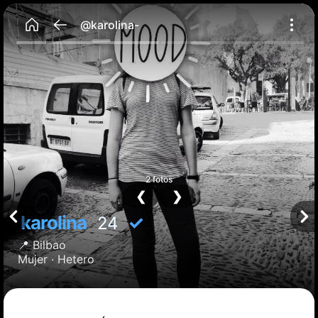
@karolina-
2 fotos
❮
❯
karolina
✓
24
📍
Bilbao
Mujer ·
Hetero