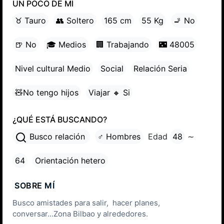
UN POCO DE MÍ
♉ Tauro
👥 Soltero
165 cm
55 Kg
🚬 No
🍺 No
🎓 Medios
🏢 Trabajando
🌃 48005
Nivel cultural Medio
Social
Relación Seria
🧸No tengo hijos
Viajar 🔸 Si
¿QUÉ ESTÁ BUSCANDO?
Busco relación
♂ Hombres
Edad
48
∼
64
Orientación hetero
SOBRE MÍ
Busco amistades para salir, hacer planes,
conversar...Zona Bilbao y alrededores.