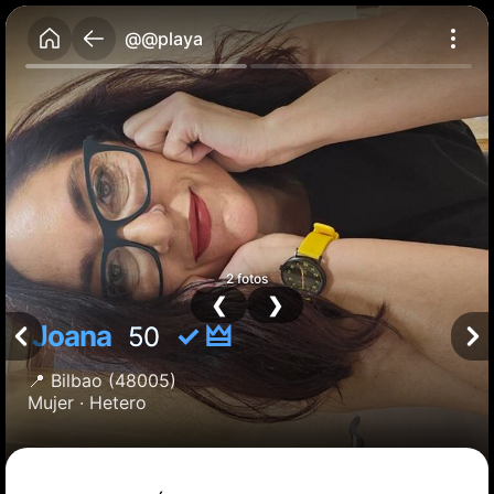
@@playa
2 fotos
❮
❯
Joana
✓ 🜲
50
📍
Bilbao
(48005)
Mujer ·
Hetero