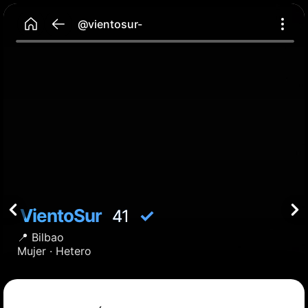
@vientosur-
VientoSur
✓
41
📍
Bilbao
Mujer ·
Hetero