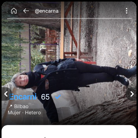
@encarna
Encarni
✓
65
📍
Bilbao
Mujer ·
Hetero