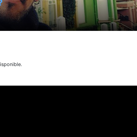
?
isponible.