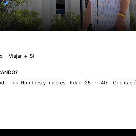
✓
to
Viajar 🔸 Si
CANDO?
tad
♂♀ Hombres y mujeres
Edad
25
∼
40
Orientaci