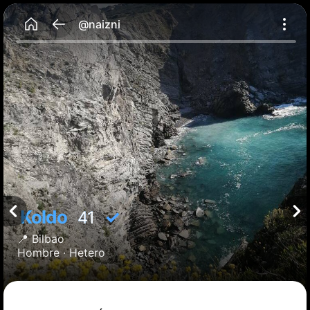
@naizni
Koldo
✓
41
📍
Bilbao
Hombre ·
Hetero