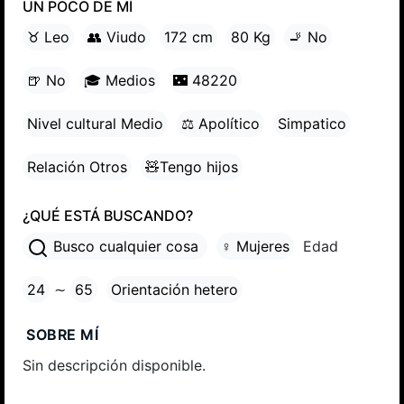
UN POCO DE MÍ
♉ Leo
👥 Viudo
172 cm
80 Kg
🚬 No
🍺 No
🎓 Medios
🌃 48220
Nivel cultural Medio
⚖ Apolítico
Simpatico
Relación Otros
🧸Tengo hijos
¿QUÉ ESTÁ BUSCANDO?
Busco cualquier cosa
♀ Mujeres
Edad
24
∼
65
Orientación hetero
SOBRE MÍ
Sin descripción disponible.