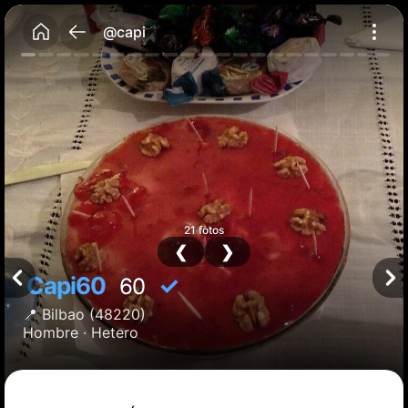
@capi
21 fotos
❮
❯
Capi60
✓
60
📍
Bilbao
(48220)
Hombre ·
Hetero