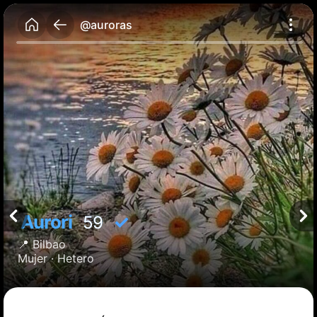
@auroras
Aurori
✓
59
📍
Bilbao
Mujer ·
Hetero