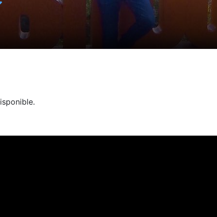
✓
isponible.