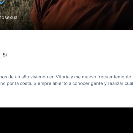
✓
osexual
 Si
nos de un año viviendo en Vitoria y me muevo frecuentemente p
o por la costa. Siempre abierto a conocer gente y realizar cual