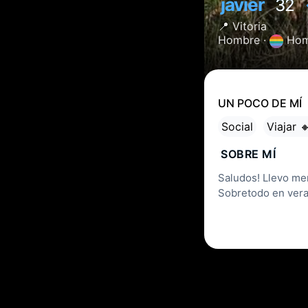
javier
32
📍
Vitoria
Hombre ·
Hom
UN POCO DE MÍ
Social
Viajar 
SOBRE MÍ
Saludos! Llevo me
Sobretodo en veran