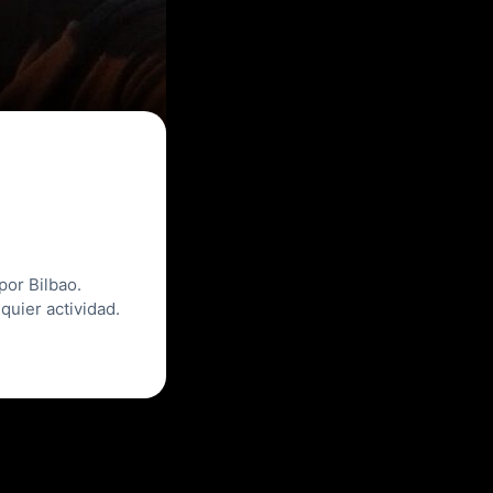
or Bilbao.
quier actividad.