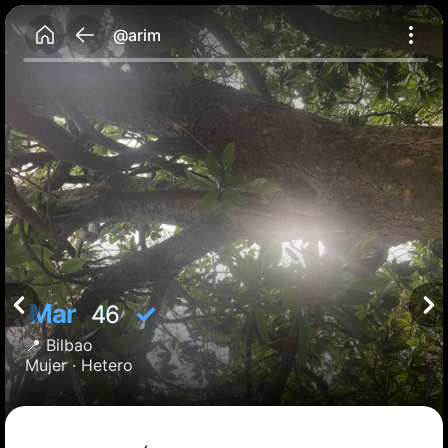
@arim
Mar
✓
46
📍
Bilbao
Mujer ·
Hetero