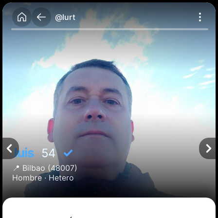
@lurt
luis
✓
54
📍
Bilbao
(48007)
Hombre ·
Hetero