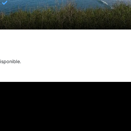
✓
isponible.