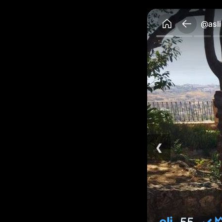
@asli
❮
eli
✓ 