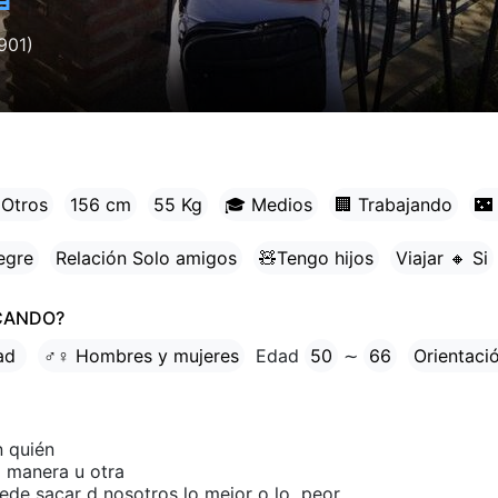
901)
 Otros
156 cm
55 Kg
🎓 Medios
🏢 Trabajando
🌃
egre
Relación Solo amigos
🧸Tengo hijos
Viajar 🔸 Si
CANDO?
tad
♂♀ Hombres y mujeres
Edad
50
∼
66
Orientaci
n quién
 manera u otra
de sacar d nosotros lo mejor o lo peor