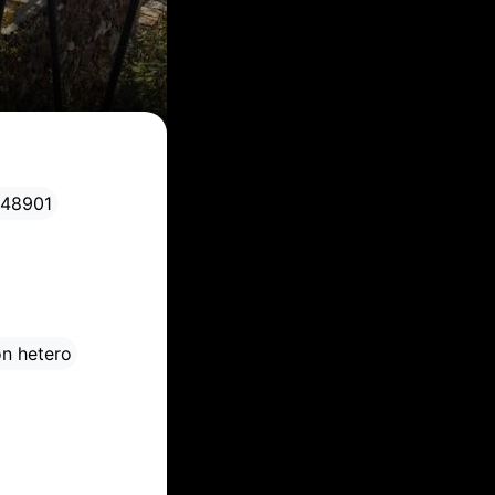
 48901
ón hetero