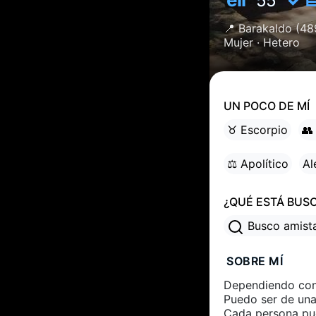
55
📍
Barakaldo
(48
Mujer ·
Hetero
UN POCO DE MÍ
♉ Escorpio
👥
⚖ Apolítico
Al
¿QUÉ ESTÁ BUS
Busco amis
SOBRE MÍ
Dependiendo co
Puedo ser de una
Cada persona pue