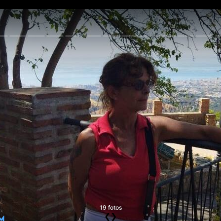
19 fotos
❮
❯
