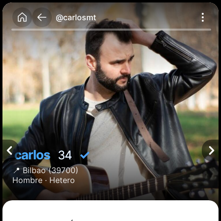
@carlosmt
carlos
✓
34
📍
Bilbao
(39700)
Hombre ·
Hetero