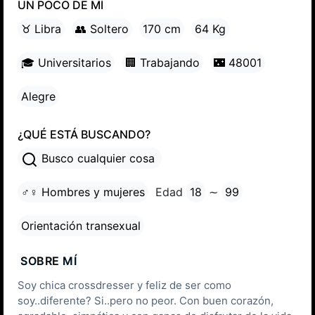
UN POCO DE MÍ
♉ Libra
👥 Soltero
170 cm
64 Kg
🎓 Universitarios
🏢 Trabajando
🌃 48001
Alegre
¿QUÉ ESTÁ BUSCANDO?
Busco cualquier cosa
♂♀ Hombres y mujeres
Edad
18
∼
99
Orientación transexual
SOBRE MÍ
Soy chica crossdresser y feliz de ser como
soy..diferente? Si..pero no peor. Con buen corazón,