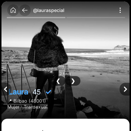
@lauraspecial
2 fotos
❮
❯
Laura
✓
45
📍
Bilbao
(48001)
Mujer ·
Transexual