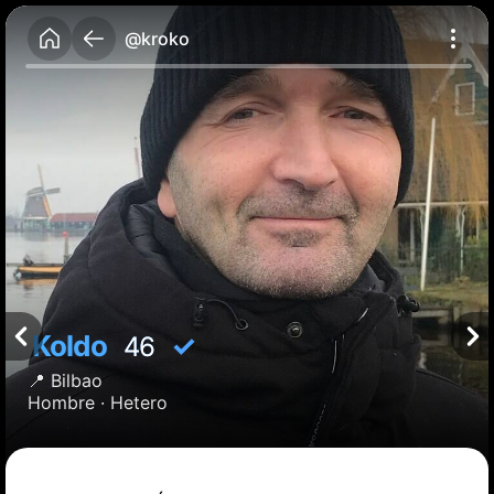
@kroko
Koldo
✓
46
📍
Bilbao
Hombre ·
Hetero