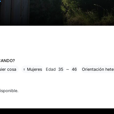
✓
CANDO?
uier cosa
♀ Mujeres
Edad
35
∼
46
Orientación hete
isponible.