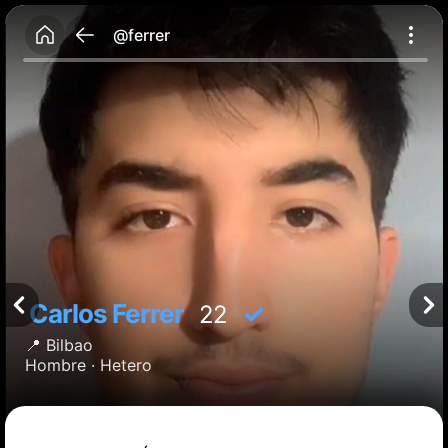
@ferrer
Carlos Ferrer
✓
22
📍
Bilbao
Hombre ·
Hetero