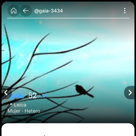
@gaia-3434
gaia
✓
52
📍
Leioa
Mujer ·
Hetero