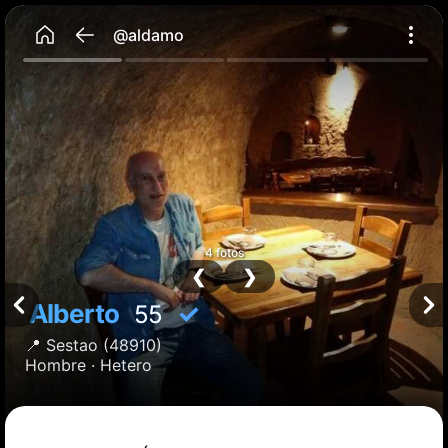
@aldamo
4 fotos
❮
❯
Alberto
✓
55
📍
Sestao
(48910)
Hombre ·
Hetero