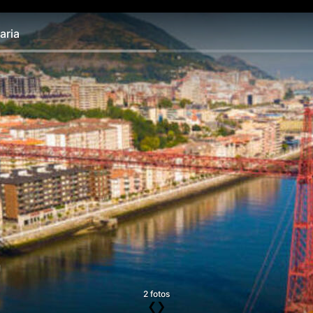
ria
2 fotos
❮
❯