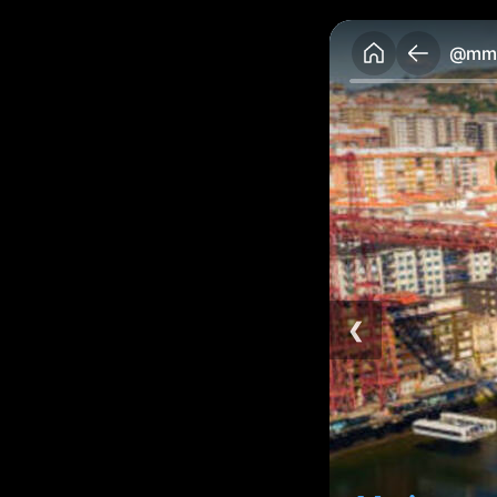
@mma
❮