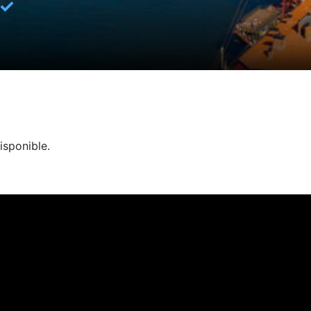
✓
isponible.